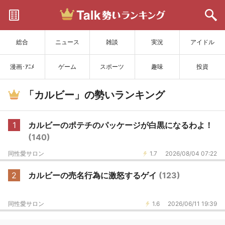
サイトを更新
総合
ニュース
雑談
実況
アイドル
漫画･ｱﾆﾒ
ゲーム
スポーツ
趣味
投資
「カルビー」の勢いランキング
1
カルビーのポテチのパッケージが白黒になるわよ！
(140)
同性愛サロン
1.7
2026/08/04 07:22
2
カルビーの売名行為に激怒するゲイ
(123)
同性愛サロン
1.6
2026/06/11 19:39