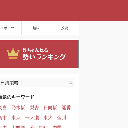
スポーツ
趣味
投資
話題のキーワード
賀喜
乃木坂
梨杏
日向坂
遥香
高市
東京
一ノ瀬
東大
金川
弓木
大幅増
若い世代
中国