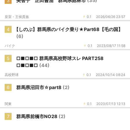
3
美智子 正田醤油 群馬県館林市
(35)
皇室・王侯貴族
0.1
2026/06/26 23:57
4
【しのぶ】群馬県のバイク乗り★Part68【毛の国】
(6)
バイク
0.1
2023/08/17 11:58
5
□■□■□ 群馬県高校野球スレ PART258
□■□■□
(44)
高校野球
0.1
2024/10/14 08:24
6
群馬県沼田市☆part8
(2)
関東
0.1
2023/07/13 12:13
7
群馬県前橋市NO28
(2)