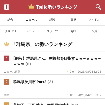
サイトを更新
総合
ニュース
雑談
実況
アイドル
漫画･ｱﾆﾒ
ゲーム
スポーツ
趣味
投資
「群馬県」の勢いランキング
1
【朗報】群馬県さん、副首都を目指すｗｗｗｗｗｗｗ
ｗｗｗ
(8)
ニュース速報
0.9
2026/08/01 12:03
2
群馬県渋川市 Part2
(3)
関東
0.1
2025/04/11 06:02