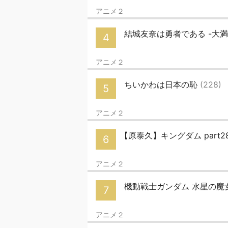
アニメ２
結城友奈は勇者である -大満
4
アニメ２
ちいかわは日本の恥
(228)
5
アニメ２
【原泰久】キングダム part
6
アニメ２
機動戦士ガンダム 水星の魔女
7
アニメ２