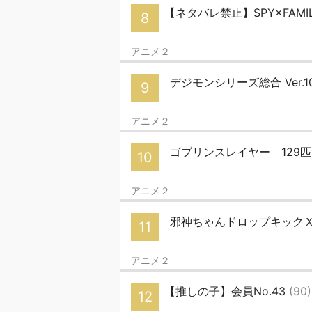
【ネタバレ禁止】SPY×FAMIL
8
アニメ２
デジモンシリーズ総合 Ver.1
9
アニメ２
ゴブリンスレイヤー 129
10
アニメ２
邪神ちゃんドロップキックＸ Pa
11
アニメ２
【推しの子】会員No.43
(90)
12