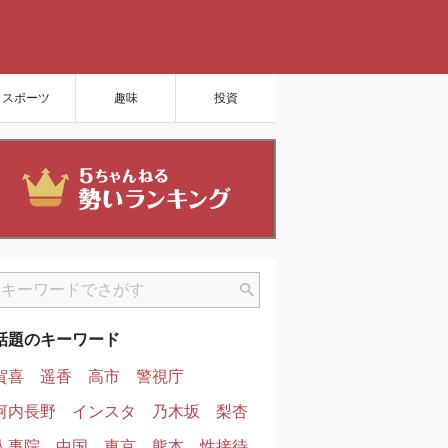
スポーツ
趣味
投資
話題のキーワード
賀喜
遥香
高市
警視庁
河内長野
インスタ
乃木坂
梨杏
人事院
中国
東京
熊本
性接待