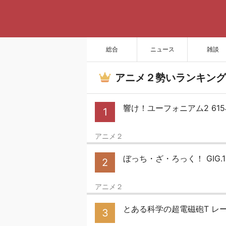
総合
ニュース
雑談
アニメ２勢いランキング
響け！ユーフォニアム2 61
1
アニメ２
ぼっち・ざ・ろっく！ GIG.1
2
アニメ２
とある科学の超電磁砲T レ
3