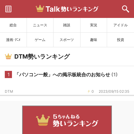
サイトを更新
総合
ニュース
雑談
実況
アイドル
漫画･ｱﾆﾒ
ゲーム
スポーツ
趣味
投資
DTM勢いランキング
1
「パソコン一般」への掲示板統合のお知らせ
(1)
DTM
0
2023/09/15 02:35