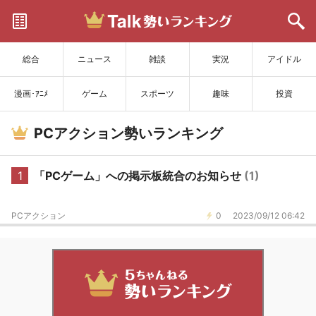
サイトを更新
総合
ニュース
雑談
実況
アイドル
漫画･ｱﾆﾒ
ゲーム
スポーツ
趣味
投資
PCアクション勢いランキング
1
「PCゲーム」への掲示板統合のお知らせ
(1)
PCアクション
0
2023/09/12 06:42