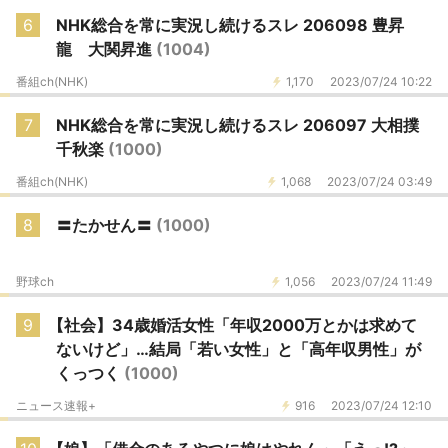
6
NHK総合を常に実況し続けるスレ 206098 豊昇
龍 大関昇進
(1004)
番組ch(NHK)
1,170
2023/07/24 10:22
7
NHK総合を常に実況し続けるスレ 206097 大相撲
千秋楽
(1000)
番組ch(NHK)
1,068
2023/07/24 03:49
8
〓たかせん〓
(1000)
野球ch
1,056
2023/07/24 11:49
9
【社会】34歳婚活女性「年収2000万とかは求めて
ないけど」…結局「若い女性」と「高年収男性」が
くっつく
(1000)
ニュース速報+
916
2023/07/24 12:10