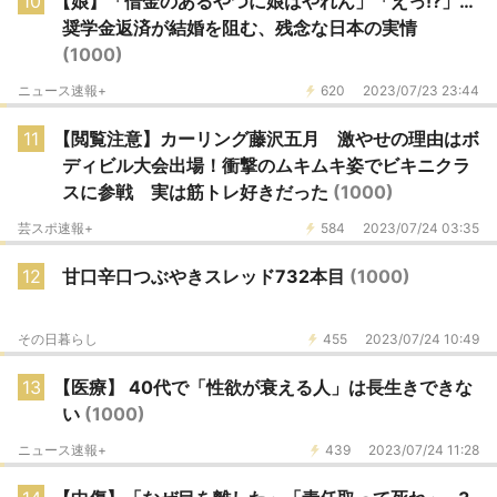
10
【娘】「借金のあるやつに娘はやれん」「えっ!?」…
奨学金返済が結婚を阻む、残念な日本の実情
(1000)
ニュース速報+
620
2023/07/23 23:44
11
【閲覧注意】カーリング藤沢五月 激やせの理由はボ
ディビル大会出場！衝撃のムキムキ姿でビキニクラ
スに参戦 実は筋トレ好きだった
(1000)
芸スポ速報+
584
2023/07/24 03:35
12
甘口辛口つぶやきスレッド732本目
(1000)
その日暮らし
455
2023/07/24 10:49
13
【医療】 40代で「性欲が衰える人」は長生きできな
い
(1000)
ニュース速報+
439
2023/07/24 11:28