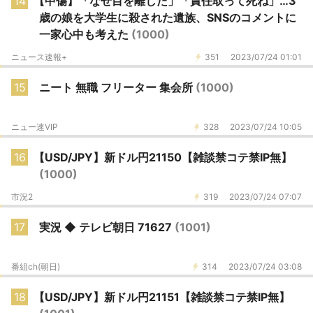
14
【中傷】「なぜ目を離した」「責任取って死ね」…3
歳の娘を大学生に殺された遺族、SNSのコメントに
一家心中も考えた
(1000)
ニュース速報+
351
2023/07/24 01:01
15
ニート 無職 フリーター 集会所
(1000)
ニュー速VIP
328
2023/07/24 10:05
16
【USD/JPY】新ドル円21150【雑談禁コテ禁IP無】
(1000)
市況2
319
2023/07/24 07:07
17
実況 ◆ テレビ朝日 71627
(1001)
番組ch(朝日)
314
2023/07/24 03:08
18
【USD/JPY】新ドル円21151【雑談禁コテ禁IP無】