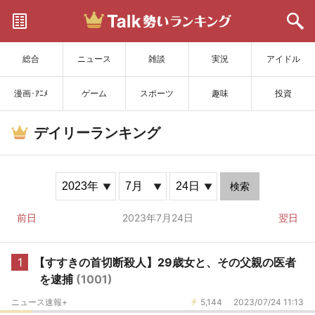
サイトを更新
総合
ニュース
雑談
実況
アイドル
漫画･ｱﾆﾒ
ゲーム
スポーツ
趣味
投資
デイリーランキング
検索
前日
2023年7月24日
翌日
1
【すすきの首切断殺人】29歳女と、その父親の医者
を逮捕
(1001)
ニュース速報+
5,144
2023/07/24 11:13