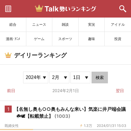
サイトを更新
総合
ニュース
雑談
実況
アイドル
漫画･ｱﾆﾒ
ゲーム
スポーツ
趣味
投資
デイリーランキング
検索
前日
2024年2月1日
翌日
1
【名無し奥も○○奥もみんな来い】気楽に井戸端会議
☘️🕊️【転載禁止】
(1003)
既婚女性
1.3万
2024/01/31 15:03