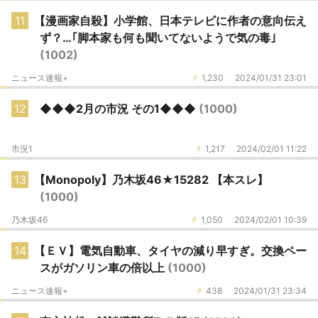
11
【漫画家自殺】小学館、日本テレビに作者の意向伝え
ず？…｢脚本家も何も聞いてないようで気の毒｣
(1002)
ニュース速報+
1,230
2024/01/31 23:01
12
◆◆◆2月の市況 その1◆◆◆
(1000)
市況1
1,217
2024/02/01 11:22
13
【Monopoly】乃木坂46★15282 【本スレ】
(1000)
乃木坂46
1,050
2024/02/01 10:39
14
【ＥＶ】電気自動車、タイヤの減り早すぎ。交換ペー
スがガソリン車の倍以上
(1000)
ニュース速報+
438
2024/01/31 23:34