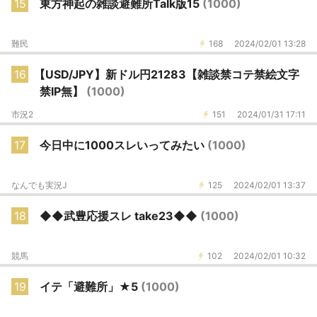
15
東方神起の雑談避難所Talk版15
(1000)
難民
168
2024/02/01 13:28
16
【USD/JPY】新ドル円21283【雑談禁コテ禁絵文字
禁IP無】
(1000)
市況2
151
2024/01/31 17:11
17
今日中に1000スレいってみたい
(1000)
なんでも実況J
125
2024/02/01 13:37
18
◆◆武豊応援スレ take23◆◆
(1000)
競馬
102
2024/02/01 10:32
19
イテ「避難所」★5
(1000)