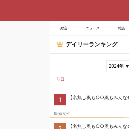
総合
ニュース
雑談
デイリーランキング
前日
【名無し奥も○○奥もみんな来
1
既婚女性
【名無し奥も○○奥もみんな来
2