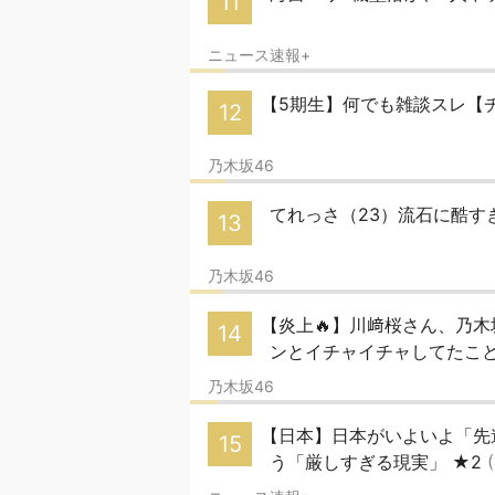
11
ニュース速報+
【5期生】何でも雑談スレ【
12
乃木坂46
てれっさ（23）流石に酷
13
乃木坂46
【炎上🔥】川﨑桜さん、乃
14
ンとイチャイチャしてたことが
乃木坂46
【日本】日本がいよいよ「先
15
う「厳しすぎる現実」 ★2