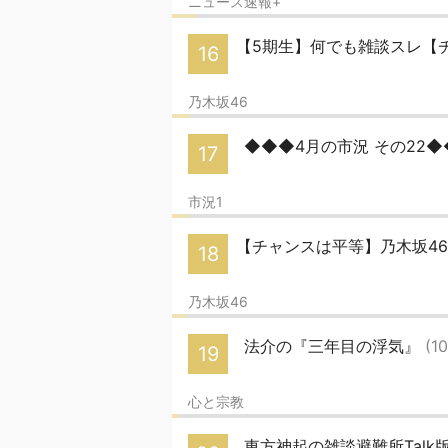
ニュース速報+
【5期生】何でも雑談スレ【
16
乃木坂46
◆◆◆4月の市況 その22
17
市況1
【チャンスは平等】乃木坂46
18
乃木坂46
法介の『三年目の浮気』
(1
19
心と宗教
東方神起の雑談避難所Talk