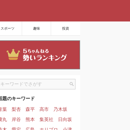
スポーツ
趣味
投資
話題のキーワード
青葉
梨杏
森平
高市
乃木坂
蘭丸
岸谷
熊本
集英社
日向坂
鈴木
愛宕
広島
ホリプロ
小津