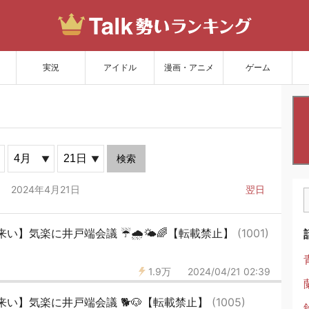
サイトを更新
実況
アイドル
漫画・アニメ
ゲーム
検索
2024年4月21日
翌日
い】気楽に井戸端会議 ☔🌧🌤🌈【転載禁止】
(1001)
1.9万
2024/04/21 02:39
い】気楽に井戸端会議 🐕🐶【転載禁止】
(1005)