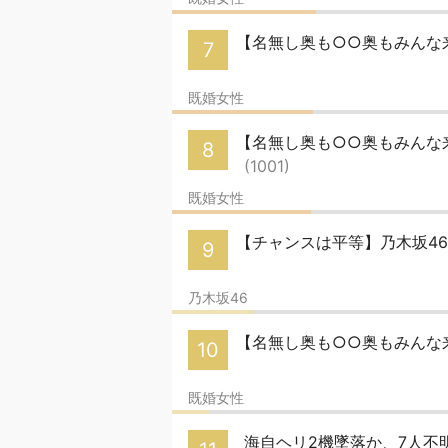
【名無し奥も○○奥もみんな来
7
既婚女性
【名無し奥も○○奥もみんな来い
8
(1001)
既婚女性
【チャンスは平等】乃木坂46
9
乃木坂46
【名無し奥も○○奥もみんな来
10
既婚女性
海自ヘリ2機墜落か、7人不