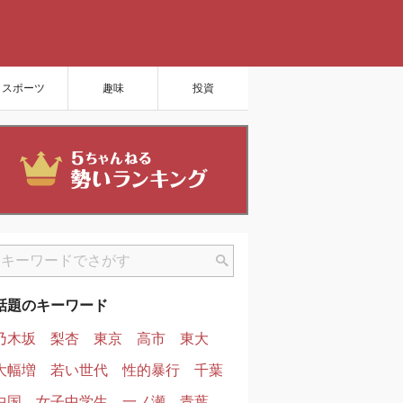
スポーツ
趣味
投資
話題のキーワード
乃木坂
梨杏
東京
高市
東大
大幅増
若い世代
性的暴行
千葉
中国
女子中学生
一ノ瀬
青葉