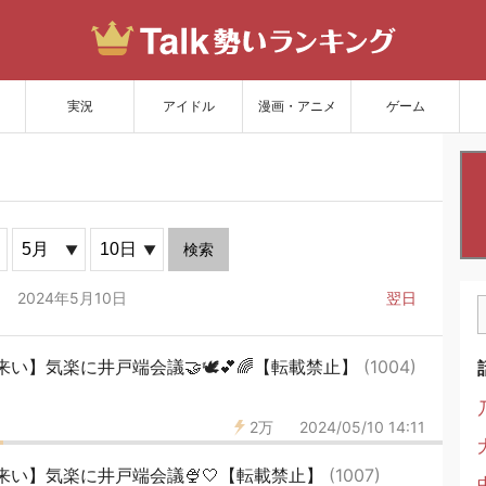
サイトを更新
実況
アイドル
漫画・アニメ
ゲーム
検索
2024年5月10日
翌日
い】気楽に井戸端会議🤝🕊💕🌈【転載禁止】
(1004)
2万
2024/05/10 14:11
来い】気楽に井戸端会議🍨🤍【転載禁止】
(1007)