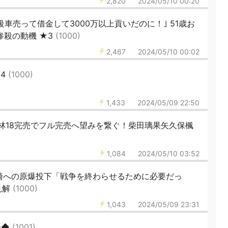
2,820
2024/05/10 00:20
級車売って借金して3000万以上貢いだのに！｣ 51歳お
惨殺の動機 ★3
(1000)
2,467
2024/05/10 00:02
94
(1000)
1,433
2024/05/09 22:50
4、林18完売でフル完売へ望みを繋ぐ！柴田璃果矢久保楓
1,084
2024/05/10 03:52
崎への原爆投下「戦争を終わらせるために必要だっ
見解
(1000)
1,043
2024/05/09 23:31
◆◆
(1001)