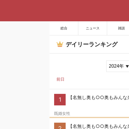
総合
ニュース
雑談
デイリーランキング
前日
【名無し奥も○○奥もみんな来
1
既婚女性
【名無し奥も○○奥もみんな
2