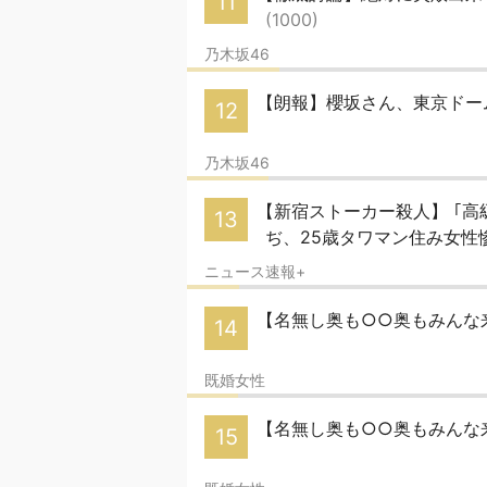
11
(1000)
乃木坂46
【朗報】櫻坂さん、東京ドー
12
乃木坂46
【新宿ストーカー殺人】 ｢高
13
ぢ、25歳タワマン住み女性
ニュース速報+
【名無し奥も○○奥もみんな
14
既婚女性
【名無し奥も○○奥もみんな来
15