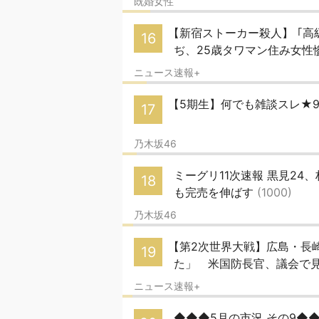
既婚女性
【新宿ストーカー殺人】 ｢高
16
ぢ、25歳タワマン住み女性
ニュース速報+
【5期生】何でも雑談スレ★
17
乃木坂46
ミーグリ11次速報 黒見2
18
も完売を伸ばす
(1000)
乃木坂46
【第2次世界大戦】広島・長
19
た」 米国防長官、議会で
ニュース速報+
◆◆◆5月の市況 その9◆