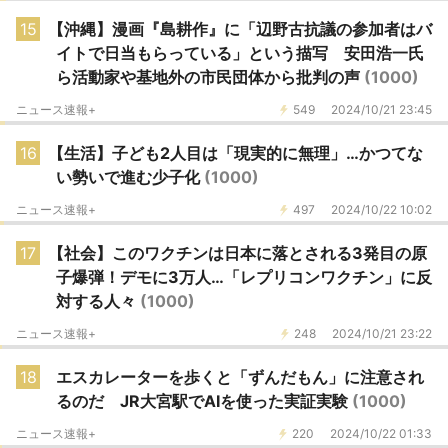
15
【沖縄】漫画『島耕作』に「辺野古抗議の参加者はバ
イトで日当もらっている」という描写 安田浩一氏
ら活動家や基地外の市民団体から批判の声
(1000)
ニュース速報+
549
2024/10/21 23:45
16
【生活】子ども2人目は「現実的に無理」…かつてな
い勢いで進む少子化
(1000)
ニュース速報+
497
2024/10/22 10:02
17
【社会】このワクチンは日本に落とされる3発目の原
子爆弾！デモに3万人…「レプリコンワクチン」に反
対する人々
(1000)
ニュース速報+
248
2024/10/21 23:22
18
エスカレーターを歩くと「ずんだもん」に注意され
るのだ JR大宮駅でAIを使った実証実験
(1000)
ニュース速報+
220
2024/10/22 01:33