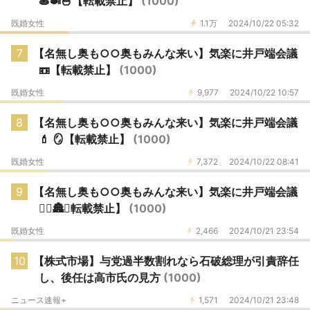
🍝🍛🍜【転載禁止】
(1000)
既婚女性
1.1万
2024/10/22 05:32
7
【名無し奥も○○奥もみんな来い】気楽に井戸端会議
📼【転載禁止】
(1000)
既婚女性
9,977
2024/10/22 10:57
8
【名無し奥も○○奥もみんな来い】気楽に井戸端会議
💄 🪞【転載禁止】
(1000)
既婚女性
7,372
2024/10/22 08:41
9
【名無し奥も○○奥もみんな来い】気楽に井戸端会議
🏃‍♀️🏯⛲️転載禁止】
(1000)
既婚女性
2,466
2024/10/21 23:54
10
【株式市場】与党過半数割れなら石破総理が引責辞任
し、後任は高市氏の見方
(1000)
ニュース速報+
1,571
2024/10/21 23:48