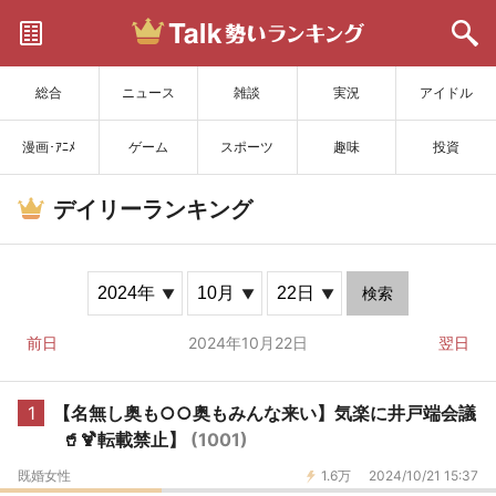
サイトを更新
総合
ニュース
雑談
実況
アイドル
漫画･ｱﾆﾒ
ゲーム
スポーツ
趣味
投資
デイリーランキング
検索
前日
2024年10月22日
翌日
1
【名無し奥も○○奥もみんな来い】気楽に井戸端会議
🥤🍹転載禁止】
(1001)
既婚女性
1.6万
2024/10/21 15:37