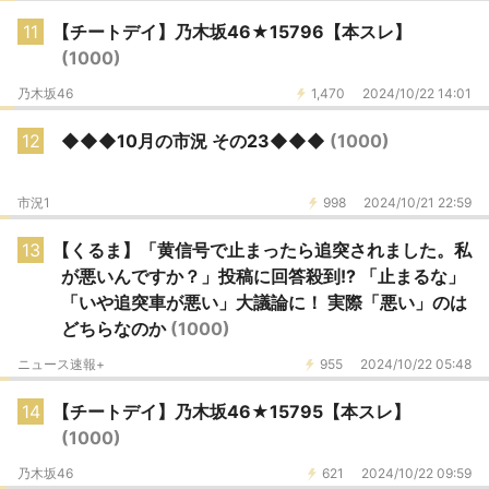
11
【チートデイ】乃木坂46★15796【本スレ】
(1000)
乃木坂46
1,470
2024/10/22 14:01
12
◆◆◆10月の市況 その23◆◆◆
(1000)
市況1
998
2024/10/21 22:59
13
【くるま】「黄信号で止まったら追突されました。私
が悪いんですか？」投稿に回答殺到!? 「止まるな」
「いや追突車が悪い」大議論に！ 実際「悪い」のは
どちらなのか
(1000)
ニュース速報+
955
2024/10/22 05:48
14
【チートデイ】乃木坂46★15795【本スレ】
(1000)
乃木坂46
621
2024/10/22 09:59