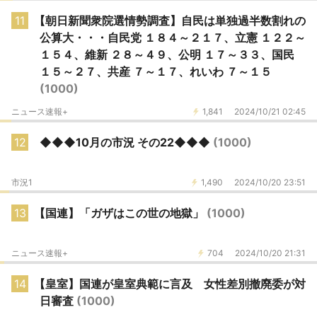
11
【朝日新聞衆院選情勢調査】自民は単独過半数割れの
公算大・・・自民党 １８４～２１７、立憲 １２２～
１５４、維新 ２８～４９、公明 １７～３３、国民
１５～２７、共産 ７～１７、れいわ ７～１５
(1000)
ニュース速報+
1,841
2024/10/21 02:45
12
◆◆◆10月の市況 その22◆◆◆
(1000)
市況1
1,490
2024/10/20 23:51
13
【国連】「ガザはこの世の地獄」
(1000)
ニュース速報+
704
2024/10/20 21:31
14
【皇室】国連が皇室典範に言及 女性差別撤廃委が対
日審査
(1000)