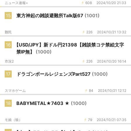
ニュース速報+
608
2024/10/20 21:33
15
東方神起の雑談避難所Talk版67
(1001)
難民
226
2024/10/21 13:32
16
【USD/JPY】新ドル円21398【雑談禁コテ禁絵文字
禁IP無】
(1000)
市況2
226
2024/10/20 16:14
17
ドラゴンボールレジェンズPart527
(1000)
スマホゲーム
84
2024/10/21 12:12
18
BABYMETAL★7403 ★
(1000)
モ娘（狼）
79
2024/10/21 07:35