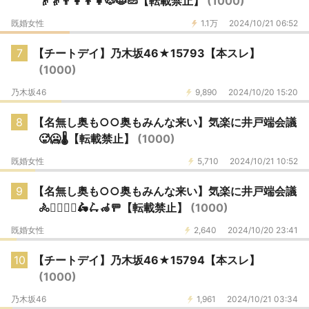
👴👵👨👩👦👧🐶😺🥒【転載禁止】
(1000)
既婚女性
1.1万
2024/10/21 06:52
7
【チートデイ】乃木坂46★15793【本スレ】
(1000)
乃木坂46
9,890
2024/10/20 15:20
8
【名無し奥も○○奥もみんな来い】気楽に井戸端会議
🥵🥶🌡【転載禁止】
(1000)
既婚女性
5,710
2024/10/21 10:52
9
【名無し奥も○○奥もみんな来い】気楽に井戸端会議
🚴🚴‍♂️🚴‍♀️🛵🛴🦽🚥【転載禁止】
(1000)
既婚女性
2,640
2024/10/20 23:41
10
【チートデイ】乃木坂46★15794【本スレ】
(1000)
乃木坂46
1,961
2024/10/21 03:34