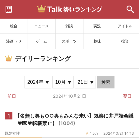
サイトを更新
総合
ニュース
雑談
実況
アイドル
漫画･ｱﾆﾒ
ゲーム
スポーツ
趣味
投資
デイリーランキング
検索
前日
2024年10月21日
翌日
1
【名無し奥も○○奥もみんな来い】気楽に井戸端会議
❤💌❤転載禁止】
(1004)
既婚女性
1.5万
2024/10/21 14:13