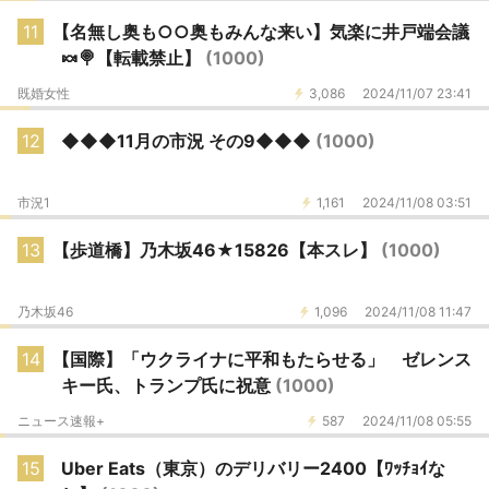
11
【名無し奥も○○奥もみんな来い】気楽に井戸端会議
🍬🍭【転載禁止】
(1000)
既婚女性
3,086
2024/11/07 23:41
12
◆◆◆11月の市況 その9◆◆◆
(1000)
市況1
1,161
2024/11/08 03:51
13
【歩道橋】乃木坂46★15826【本スレ】
(1000)
乃木坂46
1,096
2024/11/08 11:47
14
【国際】「ウクライナに平和もたらせる」 ゼレンス
キー氏、トランプ氏に祝意
(1000)
ニュース速報+
587
2024/11/08 05:55
15
Uber Eats（東京）のデリバリー2400【ﾜｯﾁｮｲな