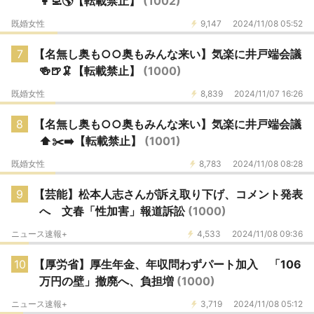
👩‍💻🌎【転載禁止】
(1002)
既婚女性
9,147
2024/11/08 05:52
7
【名無し奥も○○奥もみんな来い】気楽に井戸端会議
🍻🍺🦑【転載禁止】
(1000)
既婚女性
8,839
2024/11/07 16:26
8
【名無し奥も○○奥もみんな来い】気楽に井戸端会議
⬆️✂️➡️【転載禁止】
(1001)
既婚女性
8,783
2024/11/08 08:28
9
【芸能】松本人志さんが訴え取り下げ、コメント発表
へ 文春「性加害」報道訴訟
(1000)
ニュース速報+
4,533
2024/11/08 09:36
10
【厚労省】厚生年金、年収問わずパート加入 「106
万円の壁」撤廃へ、負担増
(1000)
ニュース速報+
3,719
2024/11/08 05:12