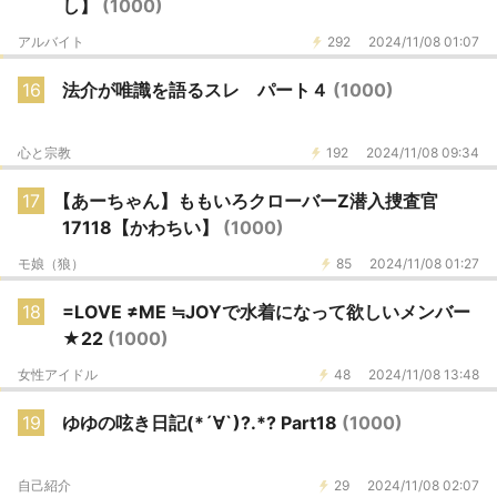
し】
(1000)
アルバイト
292
2024/11/08 01:07
16
法介が唯識を語るスレ パート４
(1000)
心と宗教
192
2024/11/08 09:34
17
【あーちゃん】ももいろクローバーZ潜入捜査官
17118【かわちい】
(1000)
モ娘（狼）
85
2024/11/08 01:27
18
=LOVE ≠ME ≒JOYで水着になって欲しいメンバー
★22
(1000)
女性アイドル
48
2024/11/08 13:48
19
ゆゆの呟き日記(*´∀`)?.*? Part18
(1000)
自己紹介
29
2024/11/08 02:07