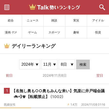
サイトを更新
総合
ニュース
雑談
実況
アイドル
漫画･ｱﾆﾒ
ゲーム
スポーツ
趣味
投資
デイリーランキング
検索
前日
2024年11月8日
翌日
1
【名無し奥も○○奥もみんな来い】気楽に井戸端会議
🚲💨🧣【転載禁止】
(1002)
既婚女性
1.4万
2024/11/08 01:16