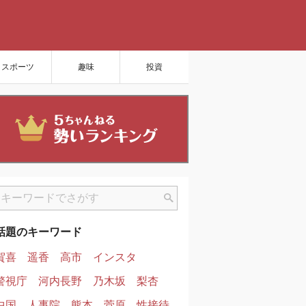
スポーツ
趣味
投資
話題のキーワード
賀喜
遥香
高市
インスタ
警視庁
河内長野
乃木坂
梨杏
中国
人事院
熊本
菅原
性接待