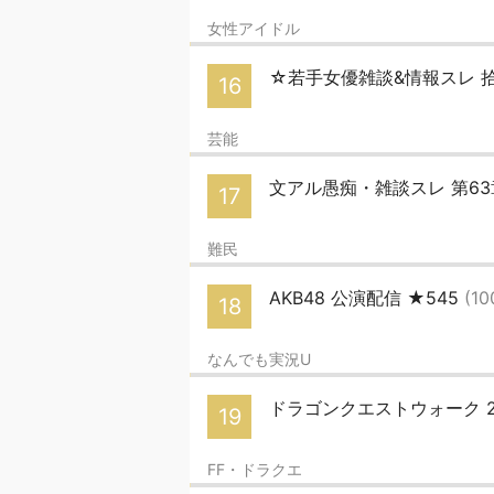
女性アイドル
☆若手女優雑談&情報スレ 
16
芸能
文アル愚痴・雑談スレ 第6
17
難民
AKB48 公演配信 ★545
(10
18
なんでも実況U
ドラゴンクエストウォーク 2
19
FF・ドラクエ