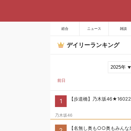
総合
ニュース
雑談
デイリーランキング
前日
【歩道橋】乃木坂46★160
1
乃木坂46
【名無し奥も○○奥もみんな
2