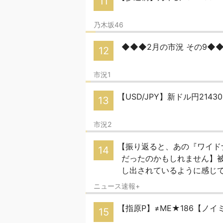
11
乃木坂46
◆◆◆2月の市況 その9◆
12
市況1
【USD/JPY】新ドル円21
13
市況2
【振り返ると、あの『ワイド
14
だったのかもしれません】被
し出されているように感じ
ニュース速報+
【指原P】≠ME★186【ノイ
15