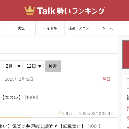
サイトを更新
実況
アイドル
漫画・アニメ
ゲーム
検索
2025年2月12日
翌日
22【本スレ】
(1000)
2.8万
2025/02/12 12:45
来い】気楽に井戸端会議👘📓【転載禁止】
(1001)