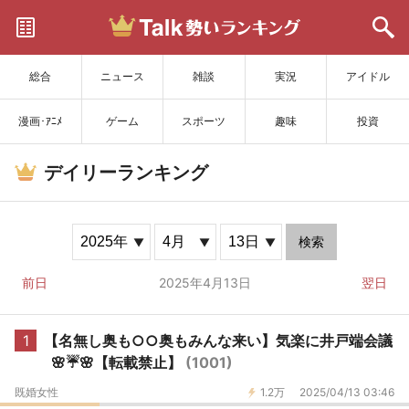
サイトを更新
総合
ニュース
雑談
実況
アイドル
漫画･ｱﾆﾒ
ゲーム
スポーツ
趣味
投資
デイリーランキング
検索
前日
2025年4月13日
翌日
1
【名無し奥も○○奥もみんな来い】気楽に井戸端会議
🌸☔🌸【転載禁止】
(1001)
既婚女性
1.2万
2025/04/13 03:46