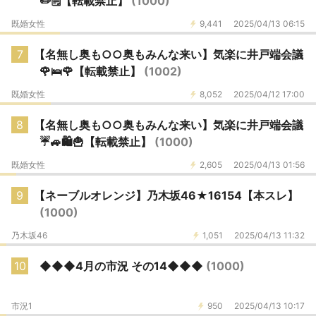
✏️🗒️【転載禁止】
(1000)
既婚女性
9,441
2025/04/13 06:15
7
【名無し奥も○○奥もみんな来い】気楽に井戸端会議
🌹🛌🌹【転載禁止】
(1002)
既婚女性
8,052
2025/04/12 17:00
8
【名無し奥も○○奥もみんな来い】気楽に井戸端会議
☔️🚙🛍️🍟【転載禁止】
(1000)
既婚女性
2,605
2025/04/13 01:56
9
【ネーブルオレンジ】乃木坂46★16154【本スレ】
(1000)
乃木坂46
1,051
2025/04/13 11:32
10
◆◆◆4月の市況 その14◆◆◆
(1000)
市況1
950
2025/04/13 10:17