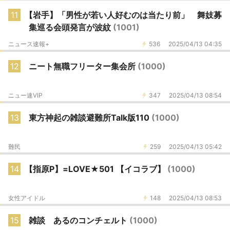
11
【岩手】「男性が若い人好むのは当たり前」 舞妓募
集巡る会頭発言が波紋
(1001)
ニュース速報+
536
2025/04/13 04:35
12
ニート無職フリーター集会所
(1000)
ニュー速VIP
347
2025/04/13 08:54
13
東方神起の雑談避難所Talk版110
(1000)
難民
259
2025/04/13 05:42
14
【指原P】=LOVE★501 【イコラブ】
(1000)
女性アイドル
148
2025/04/13 08:53
15
雑談 あるのコンチェルト
(1000)