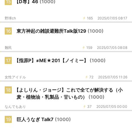
15
【D専】46
(1000)
野球ch
165
2025/07/05 08:17
16
東方神起の雑談避難所Talk版129
(1000)
難民
159
2025/07/05 08:08
17
【指原P】≠ME★201【ノイミー】
(1000)
女性アイドル
72
2025/07/05 11:26
18
【よしりん・ジョージ】これで全てが解決する（小
麦・植物油・乳製品・甘いもの）
(1000)
なんでもあり
37
2025/07/05 00:00
19
巨人うなぎ Talk7
(1000)