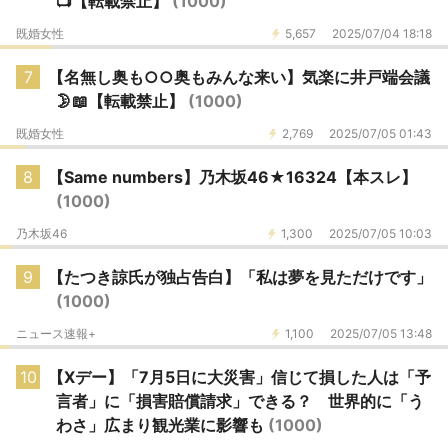
📺【転載禁止】
(1000)
既婚女性
5,657
2025/07/04 18:18
7
【名無し奥も○○奥もみんな来い】気楽に井戸端会議
🌛📖【転載禁止】
(1000)
既婚女性
2,769
2025/07/05 01:43
8
【Same numbers】乃木坂46★16324【本スレ】
(1000)
乃木坂46
1,300
2025/07/05 10:03
9
【たつき諒氏が独占告白】「私は夢を見ただけです」
(1000)
ニュース速報+
1,100
2025/07/05 13:48
10
【Xデー】「7月5日に大災害」信じて損した人は「予
言者」に「損害賠償請求」できる？ 世界的に「う
わさ」広まり観光業に影響も
(1000)