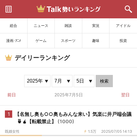
サイトを更新
総合
ニュース
雑談
実況
アイドル
漫画･ｱﾆﾒ
ゲーム
スポーツ
趣味
投資
デイリーランキング
検索
前日
2025年7月5日
翌日
1
【名無し奥も○○奥もみんな来い】気楽に井戸端会議
🍵🧉【転載禁止】
(1000)
既婚女性
1.5万
2025/07/05 14:13