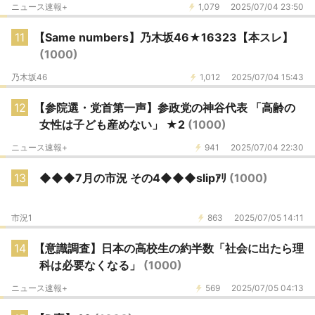
ニュース速報+
1,079
2025/07/04 23:50
11
【Same numbers】乃木坂46★16323【本スレ】
(1000)
乃木坂46
1,012
2025/07/04 15:43
12
【参院選・党首第一声】参政党の神谷代表 「高齢の
女性は子ども産めない」 ★2
(1000)
ニュース速報+
941
2025/07/04 22:30
13
◆◆◆7月の市況 その4◆◆◆slipｱﾘ
(1000)
市況1
863
2025/07/05 14:11
14
【意識調査】日本の高校生の約半数「社会に出たら理
科は必要なくなる」
(1000)
ニュース速報+
569
2025/07/05 04:13