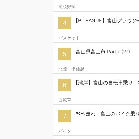
高校野球
【B.LEAGUE】富山グラウジ
4
バスケット
富山県富山市 Part7
(21)
5
北陸・甲信越
【湾岸】富山の自転車乗り 
6
自転車
ﾏﾀｰﾘ走れ 富山のバイク乗り
7
バイク