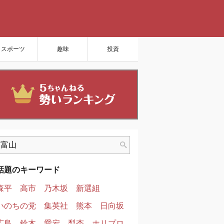
スポーツ
趣味
投資
話題のキーワード
森平
高市
乃木坂
新選組
いのちの党
集英社
熊本
日向坂
広島
鈴木
愛宕
梨杏
ホリプロ