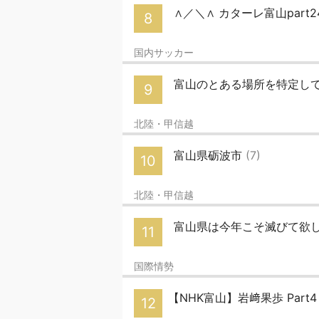
∧／＼∧ カターレ富山part
8
国内サッカー
富山のとある場所を特定し
9
北陸・甲信越
富山県砺波市
(7)
10
北陸・甲信越
富山県は今年こそ滅びて欲
11
国際情勢
【NHK富山】岩﨑果歩 Part
12