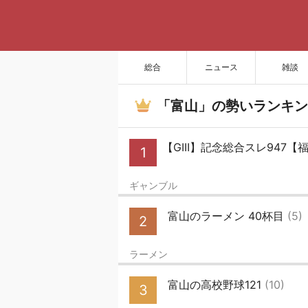
総合
ニュース
雑談
「富山」の勢いランキン
【GIII】記念総合スレ947
1
ギャンブル
富山のラーメン 40杯目
(5)
2
ラーメン
富山の高校野球121
(10)
3