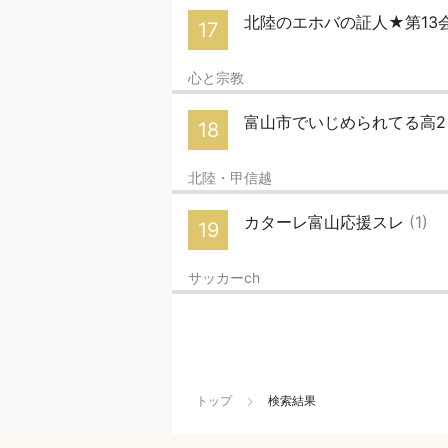
北陸のエホバの証人★第13
17
心と宗教
富山市でいじめられてる高
18
北陸・甲信越
カターレ富山応援スレ
(1)
19
サッカーch
トップ
検索結果