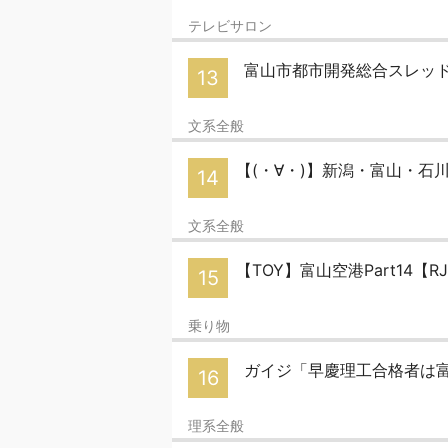
テレビサロン
富山市都市開発総合スレッド
13
文系全般
【(・∀・)】新潟・富山・石
14
文系全般
【TOY】富山空港Part14【R
15
乗り物
ガイジ「早慶理工合格者は
16
理系全般