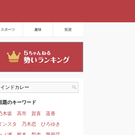
スポーツ
趣味
投資
話題のキーワード
乃木坂
高市
賀喜
遥香
インスタ
乃木恋
ひろゆき
一ノ瀬
熊本
梨杏
警視庁