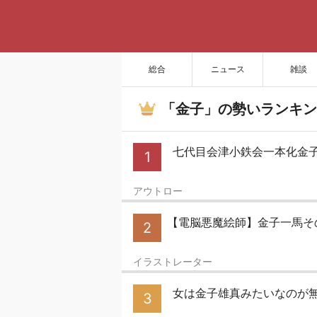
総合
ニュース
雑談
「金子」の勢いランキン
七代目会津小鉄会一本化金
1
アウトロー
【電脳悪魔絵師】金子一馬そ
2
イラストレーター
女は金子雄真みたいなのが
3