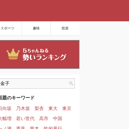
スポーツ
趣味
投資
話題のキーワード
日向坂
乃木坂
梨杏
東大
東京
大幅増
若い世代
高市
中国
一ノ瀬
青葉
熊本
性的暴行