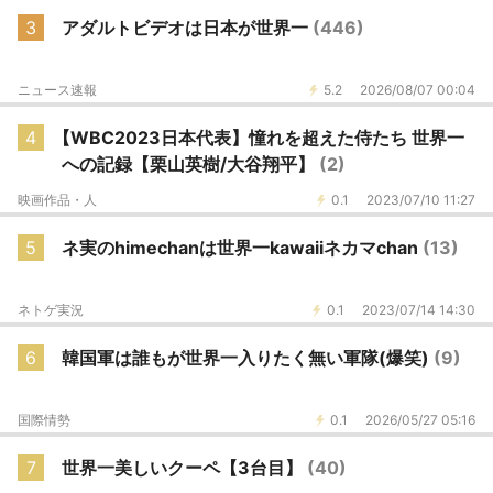
3
アダルトビデオは日本が世界一
(446)
ニュース速報
5.2
2026/08/07 00:04
4
【WBC2023日本代表】憧れを超えた侍たち 世界一
への記録【栗山英樹/大谷翔平】
(2)
映画作品・人
0.1
2023/07/10 11:27
5
ネ実のhimechanは世界一kawaiiネカマchan
(13)
ネトゲ実況
0.1
2023/07/14 14:30
6
韓国軍は誰もが世界一入りたく無い軍隊(爆笑)
(9)
国際情勢
0.1
2026/05/27 05:16
7
世界一美しいクーペ【3台目】
(40)