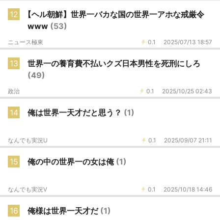
12
【ヘル朝鮮】世界一バカな国の世界一アホな戒厳令
www
(53)
ニュース極東
0.1
2025/07/13 18:57
13
世界一の養育費不払いクズ日本男性を死刑にしろ
(49)
政治
0.1
2025/10/25 02:43
14
俺は世界一天才だと思う？
(1)
なんでも実況U
0.1
2025/09/07 21:11
15
俺の中の世界一の女は俺
(1)
なんでも実況V
0.1
2025/10/18 14:46
16
俺様は世界一天才だ
(1)