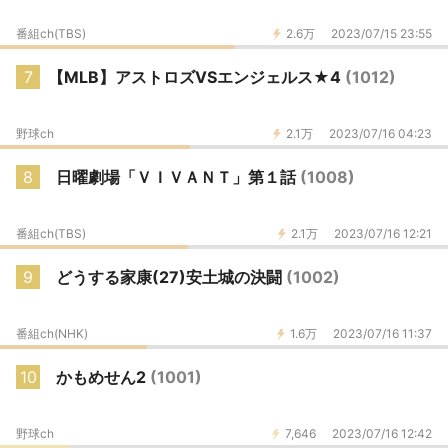
番組ch(TBS)
2.6万
2023/07/15 23:55
7
【MLB】アストロズVSエンジェルス★4
(1012)
野球ch
2.1万
2023/07/16 04:23
8
日曜劇場「ＶＩＶＡＮＴ」第１話
(1008)
番組ch(TBS)
2.1万
2023/07/16 12:21
9
どうする家康(27)安土城の決闘
(1002)
番組ch(NHK)
1.6万
2023/07/16 11:37
10
かもめせん2
(1001)
野球ch
7,646
2023/07/16 12:42