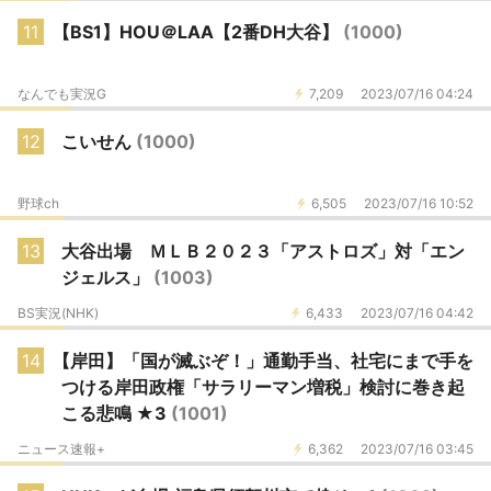
11
【BS1】HOU＠LAA【2番DH大谷】
(1000)
なんでも実況G
7,209
2023/07/16 04:24
12
こいせん
(1000)
野球ch
6,505
2023/07/16 10:52
13
大谷出場 ＭＬＢ２０２３「アストロズ」対「エン
ジェルス」
(1003)
BS実況(NHK)
6,433
2023/07/16 04:42
14
【岸田】「国が滅ぶぞ！」通勤手当、社宅にまで手を
つける岸田政権「サラリーマン増税」検討に巻き起
こる悲鳴 ★3
(1001)
ニュース速報+
6,362
2023/07/16 03:45